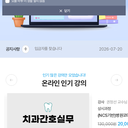
오늘 하루 이 창을 열지 않음
닫기
add
입금자를 찾습니다
공지사항
2026-07-20
인기 많은 강의만 모았습니다!
온라인 인기 강의
강사
권정선 교수님 
상시과정
20,0
130,000원