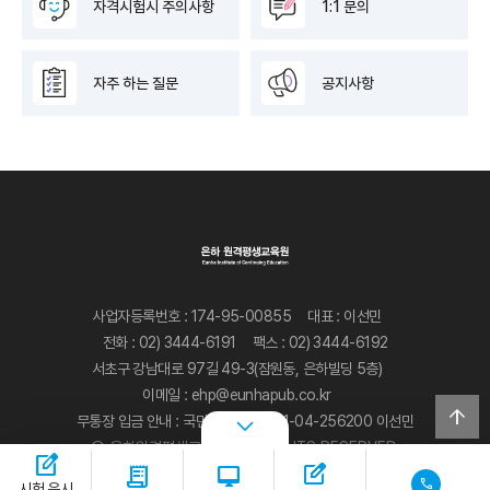
자격시험시 주의사항
1:1 문의
자주 하는 질문
공지사항
사업자등록번호 : 174-95-00855
대표 : 이선민
전화 : 02) 3444-6191
팩스 : 02) 3444-6192
서초구 강남대로 97길 49-3(잠원동, 은하빌딩 5층)
이메일 : ehp@eunhapub.co.kr
arrow_upward
무통장 입금 안내 : 국민은행 059401-04-256200 이선민
arrow_back_ios_new
Ⓒ 은하원격평생교육원 ALL RIGHTS RESERVED.
edit_square
receipt_long
desktop_mac
call
시험 응시